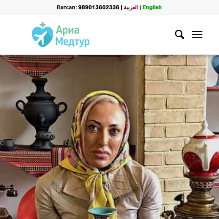
Ватсап: 989013602336
|
العربية
|
English