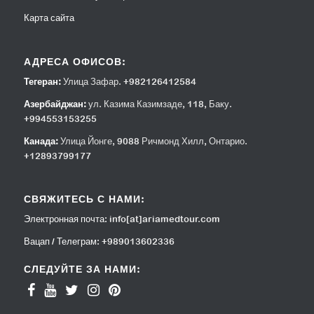
Карта сайта
АДРЕСА ОФИСОВ:
Тегеран:
Улица Зафар. +982126412584
Азербайджан:
ул. Казима Казимзаде, 118, Баку.
+994553153255
Канада:
Улица Йонге, 9088 Ричмонд Хилл, Онтарио.
+12893799177
СВЯЖИТЕСЬ С НАМИ:
Электронная почта:
info[at]ariamedtour.com
Вацап / Телеграм:
+989013602336
СЛЕДУЙТЕ ЗА НАМИ: