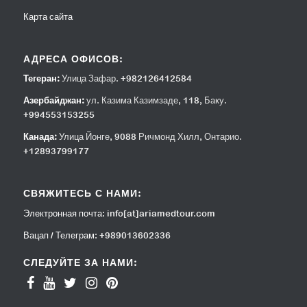
Карта сайта
АДРЕСА ОФИСОВ:
Тегеран:
Улица Зафар. +982126412584
Азербайджан:
ул. Казима Казимзаде, 118, Баку.
+994553153255
Канада:
Улица Йонге, 9088 Ричмонд Хилл, Онтарио.
+12893799177
СВЯЖИТЕСЬ С НАМИ:
Электронная почта:
info[at]ariamedtour.com
Вацап / Телеграм:
+989013602336
СЛЕДУЙТЕ ЗА НАМИ: