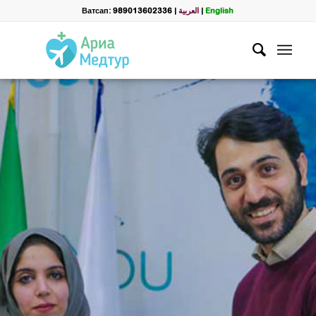
Ватсап: 989013602336
|
العربية
|
English