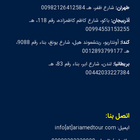
طهران:
شارع ظفر، هـ 00982126412584
أذربيجان:
باكو، شارع كاظم كاظمزاده، رقم 118، هـ
00994553153255
كندا:
أونتاريو، ريتشموند هيل، شارع يونغ، بناء رقم 9088،
هـ 0012893799177
بريطانيا:
لندن، شارع ابر، بناء رقم 83، هـ
00442033227384
اتصل بنا:
ايميل:
info[at]ariamedtour.com