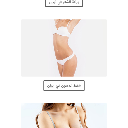
زراعة الشعر في ايران
شفط الدهون في ايران