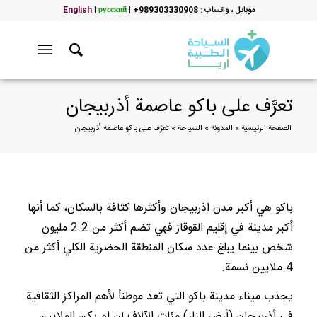
موبایل ، واتساب : 989303330908+
|
русский
|
English
تعرَّف على باكو عاصمة أذربيجان
الصفحة الرئيسية
»
المدونة
»
السياحة
»
تعرَّف على باكو عاصمة أذربيجان
باكو هي أكبر مدن اذربيجان وأكثرها كثافة بالسكان، كما أنها
أكبر مدينة في إقليم القوقاز فهي تضم أكثر من 2.2 مليون
شخص بينما يبلغ عدد سكان المنطقة الحضرية الكلي أكثر من
4 ملايين نسمة.
يجذب ميناء مدينة باكو التي تعد موطناً لأهم المراكز الثقافية
في أذربيجان (أرض النار) مئات الآلاف إن لم يكن الملايين