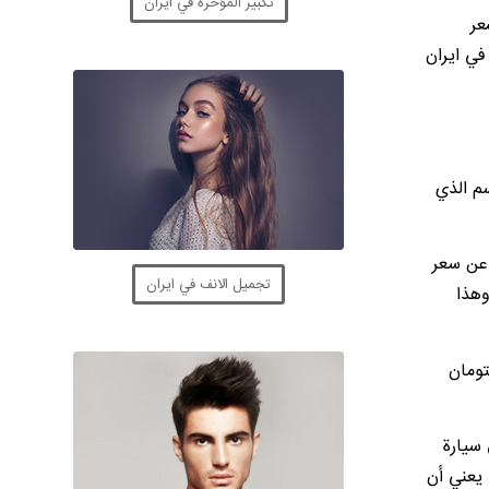
تكبير المؤخرة في ايران
عر
في ايران
سم الذي
 عن سعر
تجميل الانف في ايران
ألت عن سعره فسيقول لك البائع إنه 1500 تومان وهذا
تومان
 سيارة
 تومان وهذا ما يُترجم بالعملة الرسمية إلى 150,000 ريال مما يعني أن