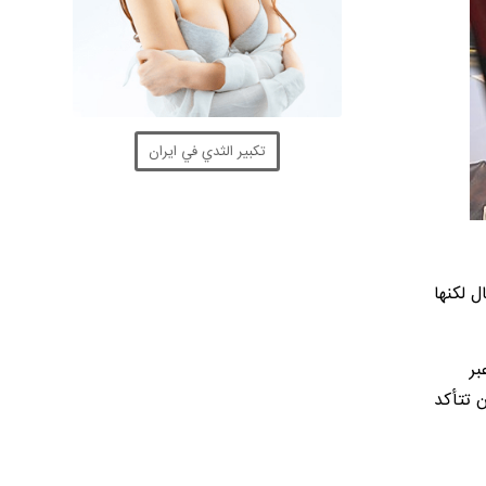
تكبير الثدي في ايران
ل لكنها
بر
ن تتأكد