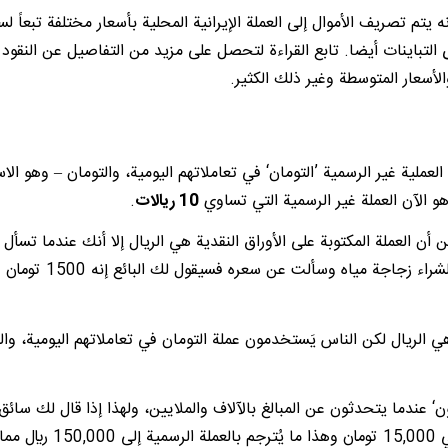
تم تصريف الأموال إلى العملة الإيرانية المحلية بأسعار مختلفة تبعاً لس
لتباينات أيضا. تابع القراءة لتحصل على مزيد من التفاصيل عن النقود 
لأسعار المتوسطة وغير ذلك الكثير.
العملية غير الرسمية ’التومان‘ في تعاملاتهم اليومية، والتومان – وهو الا
هو الآن العملة غير الرسمية التي تساوي
10 ريالات
.
 أن العملة المكتوبة على الأوراق النقدية هي الريال إلا أنك عندما تسأل
شيء ما فسيعطيك السعر بالتومان، مثلاً إذا ذهبت إلى متجر لشراء زجاجة مياه وس
 هي الريال لكن الناس يَستخدمون عملة التومان في تعاملاتهم اليومية، وال
ون‘ عندما يتحدثون عن المبالغ بالآلاف والملايين، ولهذا إذا قال لك سائق
الأجرة بأن تكلفة الوصول إلى وجهتك هي 15 تومان فإنه يعني 15,000