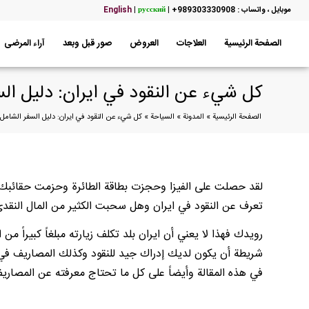
موبایل ، واتساب : 989303330908+
|
русский
|
English
الصفحة الرئيسية
العلاجات
العروض
صور قبل وبعد
آراء المرضى
كل شيء عن النقود في ايران: دليل ال
الصفحة الرئيسية
»
المدونة
»
السياحة
»
كل شيء عن النقود في ايران: دليل السفر الشامل
لقد حصلت على الفيزا وحجزت بطاقة الطائرة وحزمت حقائبك وأص
تعرف عن النقود في ايران وهل سحبت الكثير من المال النقد
رويدك فهذا لا يعني أن ايران بلد تكلف زيارته مبلغاً كبيراً من
شريطة أن يكون لديك إدراك جيد للنقود وكذلك المصاريف في ايرا
في هذه المقالة وأيضاً على كل ما تحتاج معرفته عن المصاريف