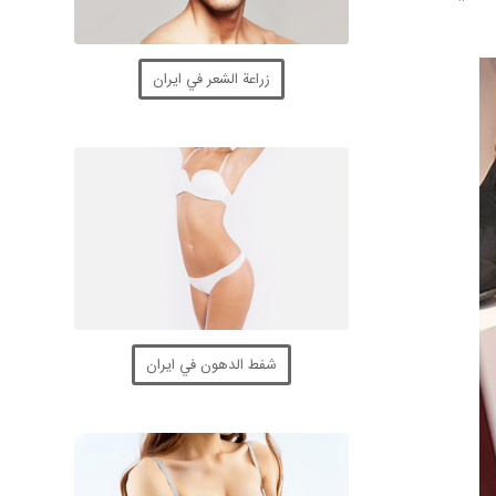
زراعة الشعر في ايران
شفط الدهون في ايران