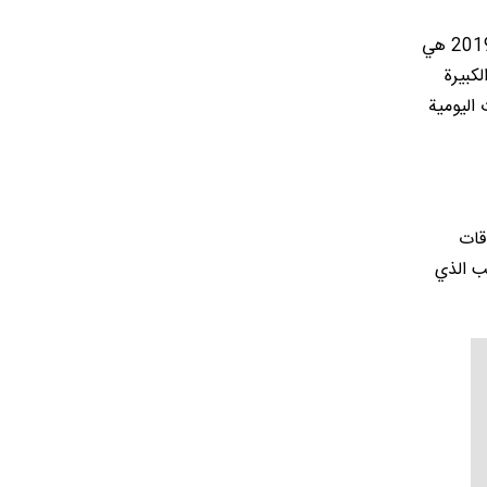
قيمة النقود في ايران مكتوبة بالريال على الأوراق النقدية والعملة المعدنية على حدٍّ سواء، والفئات النقدية المستخدمة حتى نهاية عام 2019 هي
رقام الكبيرة
 اليومية
قات
بب الذي