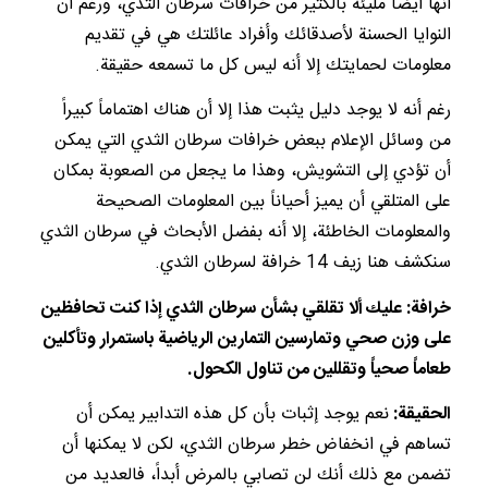
أنها أيضاً مليئة بالكثير من خرافات سرطان الثدي، ورغم أن
النوايا الحسنة لأصدقائك وأفراد عائلتك هي في تقديم
معلومات لحمايتك إلا أنه ليس كل ما تسمعه حقيقة.
رغم أنه لا يوجد دليل يثبت هذا إلا أن هناك اهتماماً كبيراً
من وسائل الإعلام ببعض خرافات سرطان الثدي التي يمكن
أن تؤدي إلى التشويش، وهذا ما يجعل من الصعوبة بمكان
على المتلقي أن يميز أحياناً بين المعلومات الصحيحة
والمعلومات الخاطئة، إلا أنه بفضل الأبحاث في سرطان الثدي
سنكشف هنا زيف 14 خرافة لسرطان الثدي.
خرافة: عليك ألا تقلقي بشأن سرطان الثدي إذا كنت تحافظين
على وزن صحي وتمارسين التمارين الرياضية باستمرار وتأكلين
طعاماً صحياً وتقللين من تناول الكحول.
الحقيقة:
نعم يوجد إثبات بأن كل هذه التدابير يمكن أن
تساهم في انخفاض خطر سرطان الثدي، لكن لا يمكنها أن
تضمن مع ذلك أنك لن تصابي بالمرض أبداً، فالعديد من