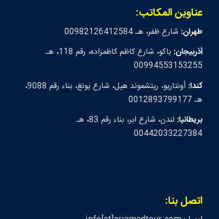
عناوين المكاتب:
طهران:
شارع ظفر، هـ 00982126412584
أذربيجان:
باكو، شارع كاظم كاظمزاده، رقم 118، هـ
00994553153255
كندا:
أونتاريو، ريتشموند هيل، شارع يونغ، بناء رقم 9088،
هـ 0012893799177
بريطانيا:
لندن، شارع ابر، بناء رقم 83، هـ
00442033227384
اتصل بنا: