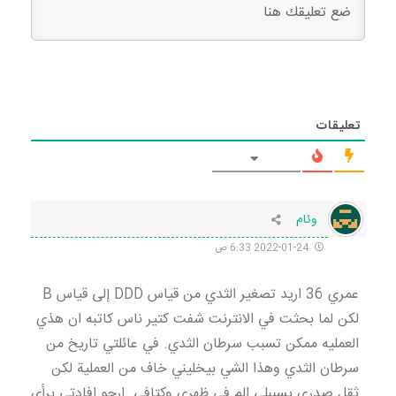
تعليقات
وئام
2022-01-24 6:33 ص
عمري 36 اريد تصغير الثدي من قياس DDD إلى قياس B
لكن لما بحثت في الانترنت شفت كتير ناس كاتبه ان هذي
العمليه ممكن تسبب سرطان الثدي. في عائلتي تاريخ من
سرطان الثدي وهذا الشي بيخليني خاف من العملية لكن
ثقل صدري يسببلي الم في ظهري وكتافي. ارجو افادتي برأي