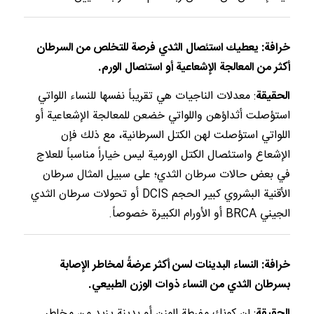
خرافة: يعطيك استئصال الثدي فرصة للتخلص من السرطان
أكثر من المعالجة الإشعاعية أو استئصال الورم.
الحقيقة
: معدلات الناجيات هي تقريباً نفسها للنساء اللواتي
استؤصلت أثداؤهن واللواتي خضعن للمعالجة الإشعاعية أو
اللواتي استؤصلت لهن الكتل السرطانية، مع ذلك فإن
الإشعاع واستئصال الكتل الورمية ليس خياراً مناسباً للعلاج
في بعض حالات سرطان الثدي؛ على سبيل المثال سرطان
الأقنية البشروي كبير الحجم DCIS أو تحولات سرطان الثدي
الجيني BRCA أو الأورام الكبيرة خصوصاً.
خرافة: النساء البدينات لسن أكثر عرضةً لمخاطر الإصابة
بسرطان الثدي من النساء ذوات الوزن الطبيعي.
الحقيقة
: إن كونك مفرطة الوزن أو بدينة يزيد من مخاطر