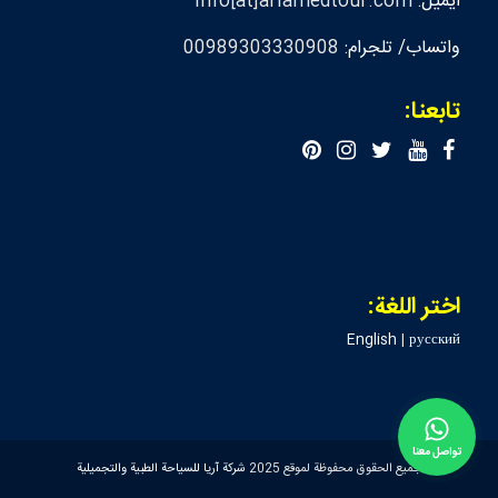
ايميل:
info[at]ariamedtour.com
واتساب/ تلجرام:
00989303330908
تابعنا:
اختر اللغة:
English
|
русский
تواصل معنا
جميع الحقوق محفوظة لموقع 2025
شركة آريا للسياحة الطبية والتجميلية