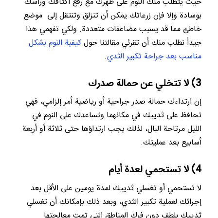
حيث يتطلب منك النوم على ظهرك مع رفع أكتافك ورأسك
بوسادة وإلا فإن زرعاتك يمكن أن تنزلق وتنتقل إلى موضع
خاطئ مما قد يسبب مضاعفات متعددة. ولكي تفهمي هذا
جيداً نطلب منك أن تقرئي مقالتنا حول
كيفية النوم بشكل
مناسب بعد جراحة تكبير الثدي
.
3) لا تتخلي عن حمالة صدرك
إن ارتداءك حمالة صدر جراحية أو رياضية أمر إلزامي، فهي
تحافظ على ثدييك في مكانهما وتساعدك على النوم في
الليل مرتاحة البال، لذلك يجب ارتداؤها حتى ثلاثة أو أربعة
أسابيع بعد عمليتك.
4) لا تستحمي لعدة أيام
لا تستحمي أو تغسلي ثدييك لمدة يومين على الأقل بعد
إجرائك لعملية تكبير الثدي، وبعد ذلك بإمكانك أن تغسلي
ثدييك بلطف دون فرك المناطق التي تمت معالجتها