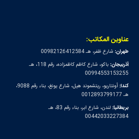
عناوين المكاتب:
طهران:
شارع ظفر، هـ 00982126412584
أذربيجان:
باكو، شارع كاظم كاظمزاده، رقم 118، هـ
00994553153255
كندا:
أونتاريو، ريتشموند هيل، شارع يونغ، بناء رقم 9088،
هـ 0012893799177
بريطانيا:
لندن، شارع ابر، بناء رقم 83، هـ
00442033227384