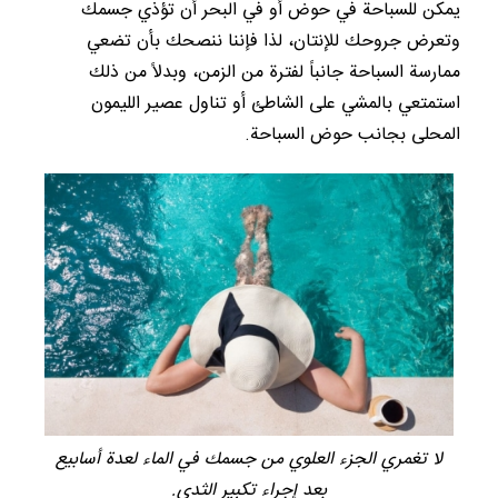
يمكن للسباحة في حوض أو في البحر أن تؤذي جسمك
وتعرض جروحك للإنتان، لذا فإننا ننصحك بأن تضعي
ممارسة السباحة جانباً لفترة من الزمن، وبدلاً من ذلك
استمتعي بالمشي على الشاطئ أو تناول عصير الليمون
المحلى بجانب حوض السباحة.
لا تغمري الجزء العلوي من جسمك في الماء لعدة أسابيع
بعد إجراء تكبير الثدي.