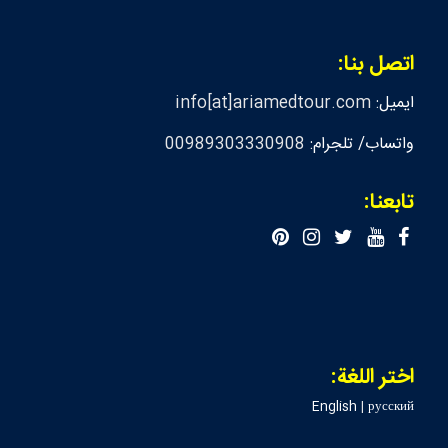
اتصل بنا:
ايميل:
info[at]ariamedtour.com
واتساب/ تلجرام:
00989303330908
تابعنا:
اختر اللغة:
English
|
русский