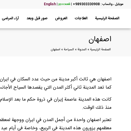
موبایل ، واتساب : 989303330908+
|
русский
|
English
الصفحة الرئيسية
العلاجات
العروض
صور قبل وبعد
آراء المرضى
اصفهان
الصفحة الرئيسية
»
المدونة
»
السياحة
»
اصفهان
اصفهان هي ثالث أكبر مدينة من حيث عدد السكان في ايران 
كما تعد المدينة ثاني أكثر المدن التي يقصدها السياح الأجانب
كانت هذه المدينة عاصمة إيران في ذروة حكم ما بعد الإسلام في
منذ ذلك الوقت.
تعتبر اصفهان واحدة من أجمل المدن في ايران ووجهة لمعظم 
معظمهم يزورون هذه المدينة في الربيع، وخاصة في أيام عيد ال