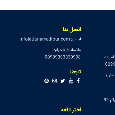
اتصل بنا:
ايميل:
info[at]ariamedtour.com
واتساب/ تلجرام:
مزاده،
00989303330908
تابعنا:
 شارع
لندن، شارع ابر، بناء رقم 83،
اختر اللغة: