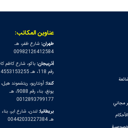
عناوين المكاتب:
طهران:
شارع ظفر، هـ
00982126412584
أذربيجان:
باكو، شارع كاظم كاظ
رقم 118، هـ 00994553153255
شائعة
كندا:
أونتاريو، ريتشموند هيل،
يونغ، بناء رقم 9088، هـ
0012893799177
مجاني
بريطانيا:
لأحكام
هـ 00442033227384
خصوصية