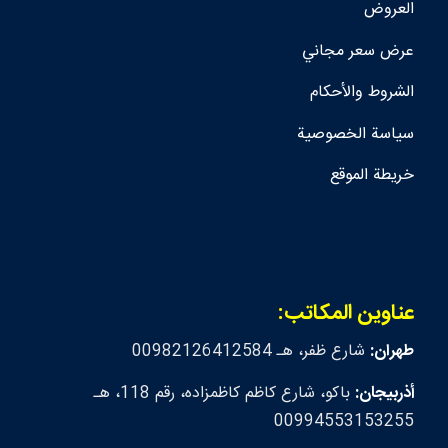
العروض
عرض سعر مجاني
الشروط والأحكام
سياسة الخصوصية
خريطة الموقع
عناوين المكاتب:
طهران:
شارع ظفر، هـ 00982126412584
أذربيجان:
باكو، شارع كاظم كاظمزاده، رقم 118، هـ
00994553153255