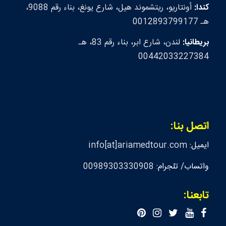
كندا:
أونتاريو، ريتشموند هيل، شارع يونغ، بناء رقم 9088،
هـ 0012893799177
بريطانيا:
لندن، شارع ابر، بناء رقم 83، هـ
00442033227384
اتصل بنا:
ايميل:
info[at]ariamedtour.com
واتساب/ تلجرام:
00989303330908
تابعنا: