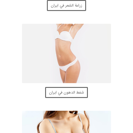
زراعة الشعر في ايران
شفط الدهون في ايران