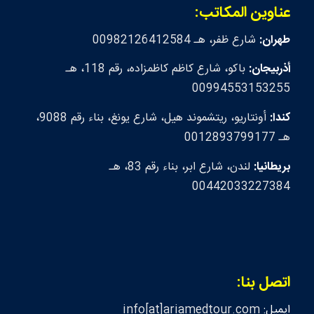
عناوين المكاتب:
طهران:
شارع ظفر، هـ 00982126412584
أذربيجان:
باكو، شارع كاظم كاظمزاده، رقم 118، هـ
00994553153255
كندا:
أونتاريو، ريتشموند هيل، شارع يونغ، بناء رقم 9088،
هـ 0012893799177
بريطانيا:
لندن، شارع ابر، بناء رقم 83، هـ
00442033227384
اتصل بنا:
ايميل:
info[at]ariamedtour.com