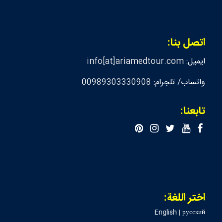
اتصل بنا:
ايميل:
info[at]ariamedtour.com
واتساب/ تلجرام:
00989303330908
تابعنا:
اختر اللغة:
English
|
русский