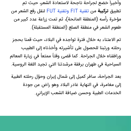
وأخيراً خضع لجراحة ناجحة لاستعادة الشعر، حيث تم
تطبيق
تركيبة
من
تقنية FIT وتقنية FUT
لنقل رقع الشعر من
مؤخرة رأسه (المنطقة المانحة)، ثم تمت زراعة عدد كبير من
طعوم الشعر في منطقة الصلع (المنطقة المستقبلة).
تم الاعتناء به خلال فترة تواجده في البلاد، حيث قمنا بحجز
رحلته ورتبنا للحصول على تأشيرته وأخذناه إلى الطبيب
ورافقناه خلال الجراحة. كما قضى وقتاً ممتعاً في زيارة المعالم
السياحية في طهران برفقة مرشدتنا التي تجيد اللغة الروسية.
بعد الجراحة، سافر كميل إلى شمال إيران وحوّل رحلته الطبية
إلى مغامرة، في النهاية غادر البلاد وهو راض عن جودة
الخدمات الطبية وحسن ضيافة الشعب الإيراني.