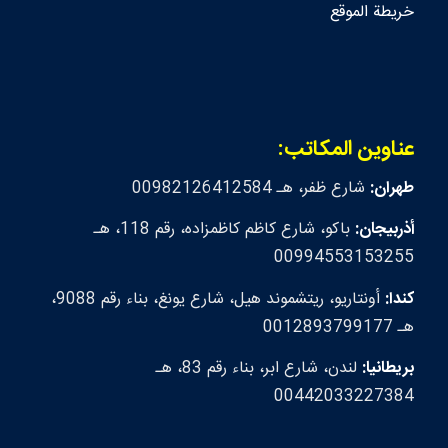
خريطة الموقع
عناوين المكاتب:
طهران:
شارع ظفر، هـ 00982126412584
أذربيجان:
باكو، شارع كاظم كاظمزاده، رقم 118، هـ
00994553153255
كندا:
أونتاريو، ريتشموند هيل، شارع يونغ، بناء رقم 9088،
هـ 0012893799177
بريطانيا:
لندن، شارع ابر، بناء رقم 83، هـ
00442033227384