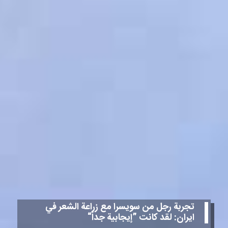
تجربة رجل من سويسرا مع زراعة الشعر في
ايران: لقد كانت ”إيجابية جداً“