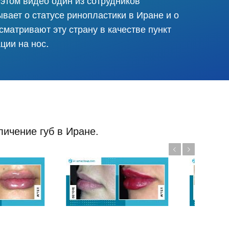
 этом видео один из сотрудников
вает о статусе ринопластики в Иране и о
сматривают эту страну в качестве пункт
ции на нос.
ичение губ в Иране.
Previous
Next