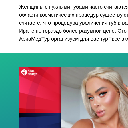
mess
Женщины с пухлыми губами часто считаются 
области косметических процедур существую
считаете, что процедура увеличения губ в в
Иране по гораздо более разумной цене. Это
АриаМедТур организуем для вас тур “всё вк