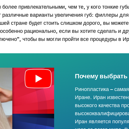
ege
более привлекательными, чем те, у кого тонкие губ
т различные варианты увеличения губ: филлеры для
ашей стране будет стоить слишком дорого, вы можете
 особенно рационально, если вы хотите сделать и д
лючено”, чтобы вы могли пройти все процедуры в Ир
Отправить
Powered by
ARForms
Почему выбрать 
Ринопластика – самая
Иране. Иран известен
высокого качества пр
высококвалифицирова
Иран является попул