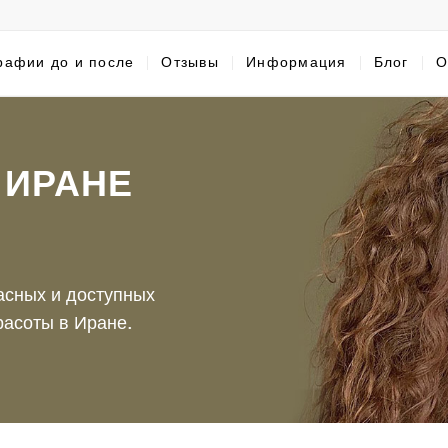
рафии до и после
Отзывы
Информация
Блог
О
 ИРАНЕ
асных и доступных
расоты в Иране.
sApp
Email
*