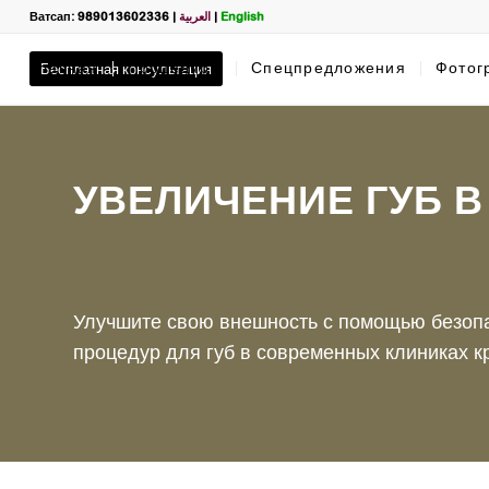
Ватсап: 989013602336
|
العربية
|
English
Главная
Бесплатная консультация
Процедуры
Спецпредложения
Фотог
УВЕЛИЧЕНИЕ ГУБ В
Filter
Улучшите свою внешность с помощью безоп
name
*
процедур для губ в современных клиниках к
What