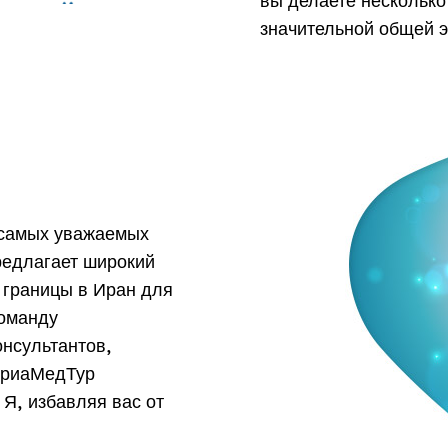
вы делаете несколько 
значительной общей 
 самых уважаемых
предлагает широкий
 границы в Иран для
команду
нсультантов,
АриаМедТур
 Я, избавляя вас от