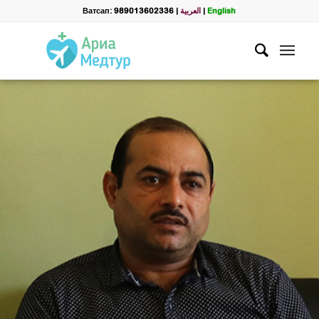
Ватсап: 989013602336
|
العربية
|
English