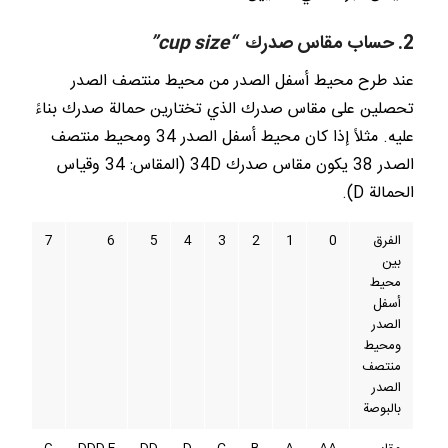
2. حساب مقاس صدرك
“cup size”
عند طرح محيط أسفل الصدر من محيط منتصف الصدر
تحصلين على مقاس صدرك الذي تختارين حمالة صدرك بناءً
عليه. مثلاً إذا كان محيط أسفل الصدر 34 ومحيط منتصف
الصدر 38 يكون مقاس صدرك 34D (المقاس: 34 وقياس
الحمالة D).
الفرق
0
1
2
3
4
5
6
7
بين
محيط
أسفل
الصدر
ومحيط
منتصف
الصدر
بالبوصة