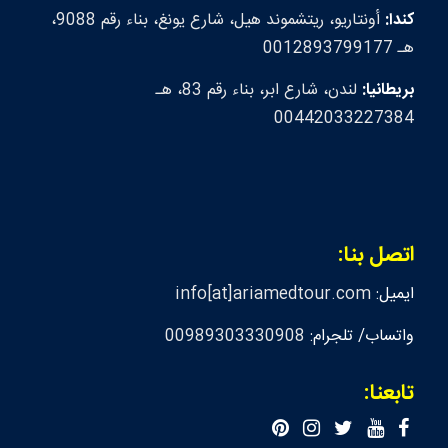
كندا:
أونتاريو، ريتشموند هيل، شارع يونغ، بناء رقم 9088،
هـ 0012893799177
بريطانيا:
لندن، شارع ابر، بناء رقم 83، هـ
00442033227384
اتصل بنا:
ايميل:
info[at]ariamedtour.com
واتساب/ تلجرام:
00989303330908
تابعنا: