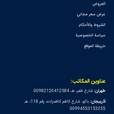
العروض
عرض سعر مجاني
الشروط والأحكام
سياسة الخصوصية
خريطة الموقع
عناوين المكاتب:
طهران:
شارع ظفر، هـ 00982126412584
أذربيجان:
باكو، شارع كاظم كاظمزاده، رقم 118، هـ
00994553153255