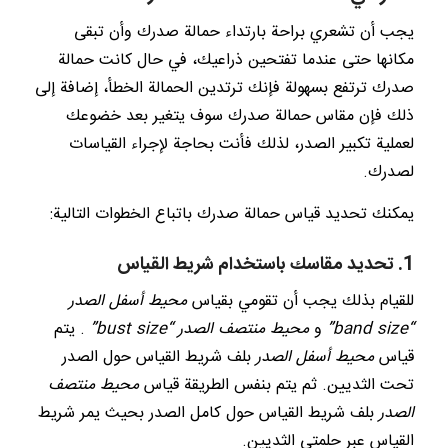
يجب أن تشعري براحة بارتداء حمالة صدرك وأن تبقى
مكانها حتى عندما تفتحين ذراعيك، في حال كانت حمالة
صدرك ترتفع بسهولة فإنك ترتدين الحمالة الخطأ، إضافة إلى
ذلك فإن مقاس حمالة صدرك سوف يتغير بعد خضوعك
لعملية تكبير الصدر، لذلك فأنت بحاجة لإجراء القياسات
لصدرك.
يمكنك تحديد قياس حمالة صدرك باتباع الخطوات التالية:
1. تحديد مقاسك باستخدام شريط القياس
للقيام بذلك يجب أن تقومي بقياس
محيط أسفل الصدر
“band size”
و
محيط منتصف الصدر
“b
size”
ust
. يتم
قياس
محيط أسفل الصدر
بلف شريط القياس حول الصدر
تحت الثديين. ثم يتم بنفس الطريقة قياس
محيط منتصف
الصدر
بلف شريط القياس حول كامل الصدر بحيث يمر شريط
القياس عبر حلمتي الثديين.