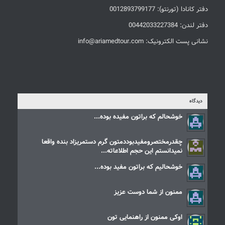
دفتر کانادا (تورنتو): 0012893799177
دفتر لندن: 00442033227384
نشانی پست الکترونیک: info@ariamedtour.com
دیدگاه
خوشحالم که براتون مفیده بوده...
چقدرمختصرومفیدبوددمتون گرم دستمریزاد بنده واقعا
نمیدانستم این حجم اطلاعاته...
خوشحالیم که براتون مفید بوده...
ممنون از شما دوست عزیز
اوکی ممنون از راهنمایی تون