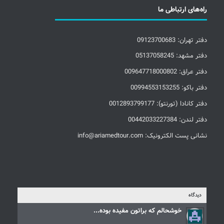
راه‌های ارتباطی ما
دفتر تهران: 09123700683
دفتر مشهد: 05137058245
دفتر عراق: 009647718000802
دفتر باکو: 00994553153255
دفتر کانادا (تورنتو): 0012893799177
دفتر لندن: 00442033227384
نشانی پست الکترونیک: info@ariamedtour.com
دیدگاه
خوشحالم که براتون مفیده بوده...