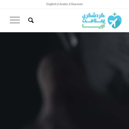
English
|
Arabic
|
Russian