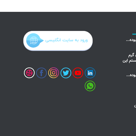
ده...
گرم
نستم این
ده...
ن