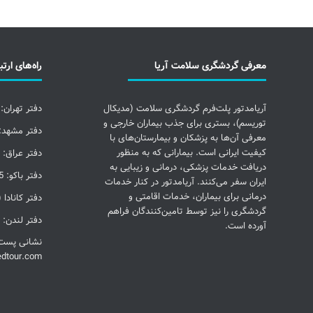
معرفی گردشگری سلامت آریا
راه‌های ارتب
آریامدتور پلت‌فرم گردشگری سلامت (مدیکال
دفتر تهران: 09123700683
توریسم)، بستری برای جذب بیماران خارجی و
دفتر مشهد: 5137058245
معرفی آن‌ها به پزشکان و بیمارستان‌های با
کیفیت ایرانی است. بیمارانی که به منظور
دفتر عراق: 009647718000802
دریافت خدمات پزشکی، درمانی و زیبایی به
دفتر باکو: 00994553153255
ایران سفر می‌کنند. آریامدتور در کنار خدمات
درمانی برای بیماران، خدمات اقامتی و
دفتر کانادا (تورنتو):
گردشگری را نیز توسط تامین‌کنندگان فراهم
دفتر لندن: 00442033227384
آورده است.
نشانی پست 
edtour.com