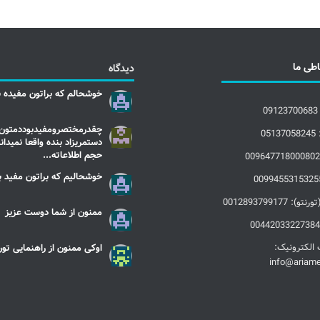
اطی ما
دیدگاه
خوشحالم که براتون مفیده بو
چقدرمختصرومفیدبوددمتون 
0
دستمریزاد بنده واقعا نمیدا
حجم اطلاعاته...
خوشحالیم که براتون مفید بو
 0012893799177
ممنون از شما دوست عزیز
اوکی ممنون از راهنمایی تو
الکترونیک:
info@ariam