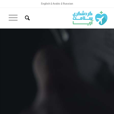
English
|
Arabic
|
Russian