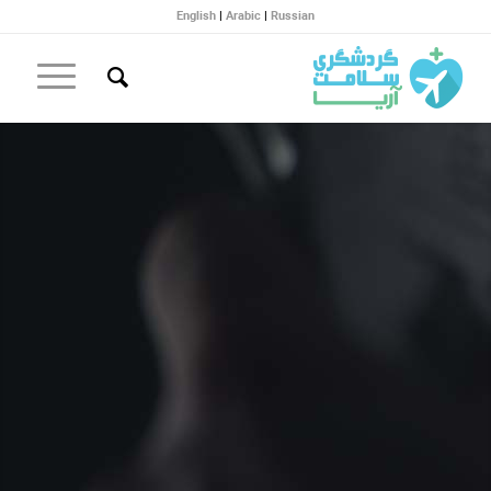
English
|
Arabic
|
Russian