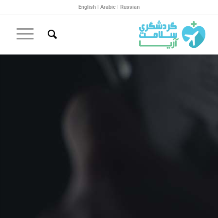
English
|
Arabic
|
Russian