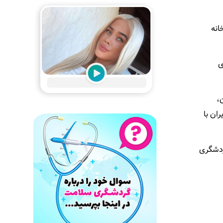
انه
ی
،
ان با
ردشگری