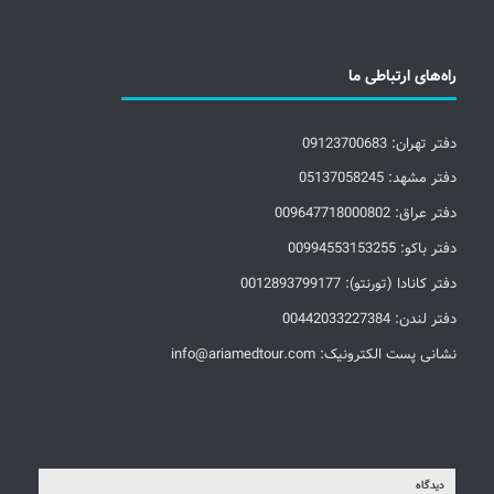
راه‌های ارتباطی ما
دفتر تهران: 09123700683
دفتر مشهد: 05137058245
دفتر عراق: 009647718000802
دفتر باکو: 00994553153255
دفتر کانادا (تورنتو): 0012893799177
دفتر لندن: 00442033227384
نشانی پست الکترونیک: info@ariamedtour.com
دیدگاه