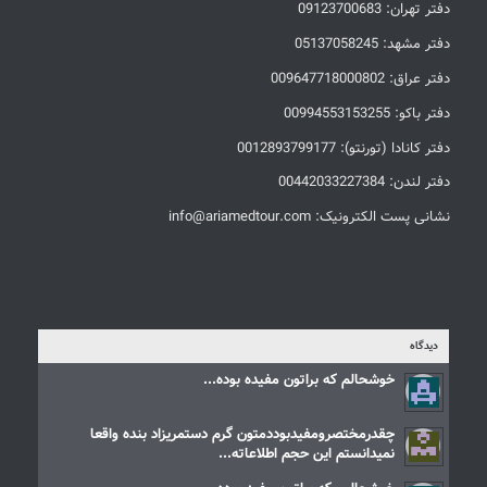
دفتر تهران: 09123700683
دفتر مشهد: 05137058245
دفتر عراق: 009647718000802
دفتر باکو: 00994553153255
دفتر کانادا (تورنتو): 0012893799177
دفتر لندن: 00442033227384
نشانی پست الکترونیک: info@ariamedtour.com
دیدگاه
خوشحالم که براتون مفیده بوده...
چقدرمختصرومفیدبوددمتون گرم دستمریزاد بنده واقعا
نمیدانستم این حجم اطلاعاته...