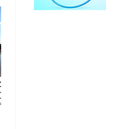
ر
خ
س
ا