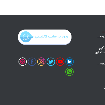
ده...
گرم
نستم این
ده...
ن