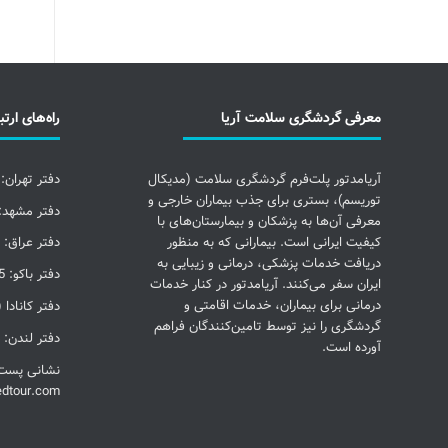
معرفی گردشگری سلامت آریا
راه‌های ارتب
آریامدتور پلت‌فرم گردشگری سلامت (مدیکال
دفتر تهران: 09123700683
توریسم)، بستری برای جذب بیماران خارجی و
دفتر مشهد: 5137058245
معرفی آن‌ها به پزشکان و بیمارستان‌های با
کیفیت ایرانی است. بیمارانی که به منظور
دفتر عراق: 009647718000802
دریافت خدمات پزشکی، درمانی و زیبایی به
دفتر باکو: 00994553153255
ایران سفر می‌کنند. آریامدتور در کنار خدمات
درمانی برای بیماران، خدمات اقامتی و
دفتر کانادا (تورنتو):
گردشگری را نیز توسط تامین‌کنندگان فراهم
دفتر لندن: 00442033227384
آورده است.
نشانی پست 
edtour.com