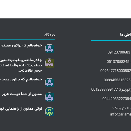
اطی ما
دیدگاه
خوشحالم که براتون مفیده بو
چقدرمختصرومفیدبوددمتون 
0
دستمریزاد بنده واقعا نمیدا
حجم اطلاعاته...
خوشحالیم که براتون مفید بو
 0012893799177
ممنون از شما دوست عزیز
اوکی ممنون از راهنمایی تو
الکترونیک:
info@ariam