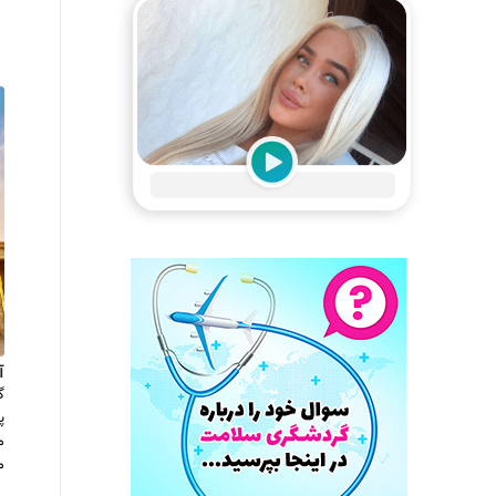
آ
گ
پ
م
م